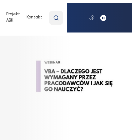
Wpisz
Projekt
Kontakt
ABK
wyszukiwaną
frazę