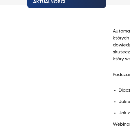
AKTUALNOŚCI
Automat
których 
dowiedz
skutecz
który w
Podczas
Dlacz
Jaki
Jak 
Webinar