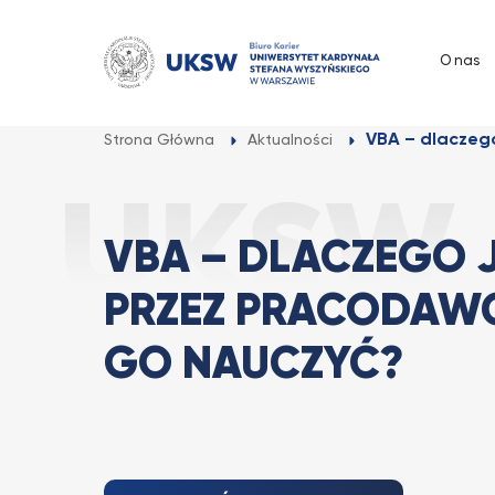
Przejdź
do
O nas
treści
VBA – dlaczeg
Strona Główna
Aktualności
VBA – DLACZEGO
PRZEZ PRACODAWC
GO NAUCZYĆ?