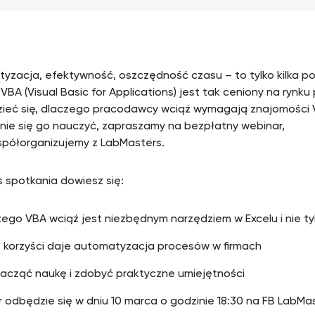
yzacja, efektywność, oszczędność czasu – to tylko kilka p
VBA (Visual Basic for Applications) jest tak ceniony na rynku 
ieć się, dlaczego pracodawcy wciąż wymagają znajomości V
nie się go nauczyć, zapraszamy na bezpłatny webinar,
spółorganizujemy z LabMasters.
 spotkania dowiesz się:
ego VBA wciąż jest niezbędnym narzędziem w Excelu i nie ty
e korzyści daje automatyzacja procesów w firmach
zacząć naukę i zdobyć praktyczne umiejętności
 odbędzie się w dniu 10 marca o godzinie 18:30 na FB LabMas