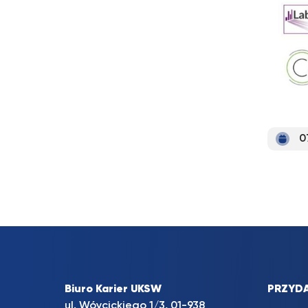
0
Biuro Karier UKSW
PRZYDA
ul. Wóycickiego 1/3, 01-938