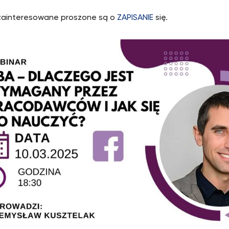
zainteresowane proszone są o
ZAPISANIE
się.