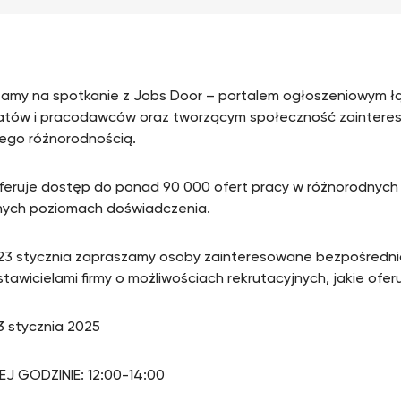
amy na spotkanie z Jobs Door – portalem ogłoszeniowym 
tów i pracodawców oraz tworzącym społeczność zaintere
 jego różnorodnością.
oferuje dostęp do ponad 90 000 ofert pracy w różnorodnych
żnych poziomach doświadczenia.
23 stycznia zapraszamy osoby zainteresowane bezpośredn
stawicielami firmy o możliwościach rekrutacyjnych, jakie ofer
23 stycznia 2025
J GODZINIE: 12:00-14:00