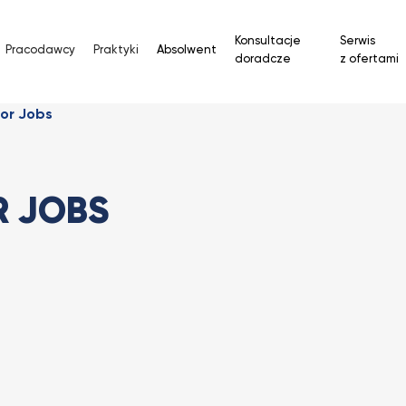
Konsultacje
Serwis
Pracodawcy
Praktyki
Absolwent
doradcze
z ofertami
or Jobs
R JOBS