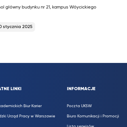
hol główny budynku nr 21, kampus Wóycickiego
0 stycznia 2025
TNE LINKI
INFORMACJE
kademickich Biur Karier
Poczta UKSW
zki Urząd Pracy w Warszawie
Biuro Komunikacji i Promocji
Lista serwisów