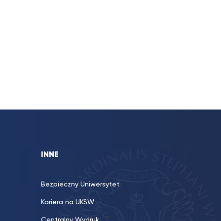
INNE
Bezpieczny Uniwersytet
Kariera na UKSW
Centralny Wydruk