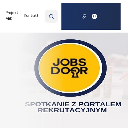
Wpisz
Projekt
Kontakt
ABK
wyszukiwaną
frazę