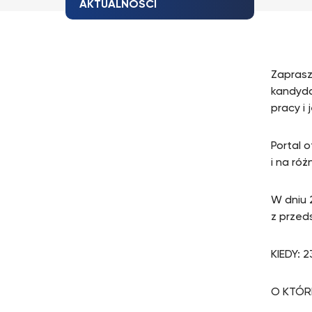
AKTUALNOŚCI
Zaprasz
kandyda
pracy i
Portal 
i na ró
W dniu 
z przed
KIEDY: 
O KTÓRE