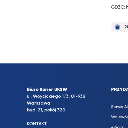
GDZIE: 
2
Biuro Karier UKSW
PRZYDA
ul. Wóycickiego 1/3, 01-938
Warszawa
Serwis A
bud. 21, pokój 320
Wojewód
KONTAKT
ePraca