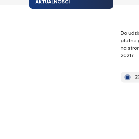
AKTUALNOŚCI
Do udzi
płatne 
na stro
2021 r.
2