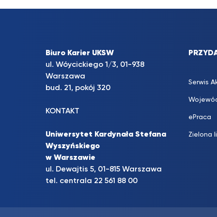
Biuro Karier UKSW
PRZYDA
ul. Wóycickiego 1/3, 01-938
Warszawa
Serwis A
bud. 21, pokój 320
Wojewód
KONTAKT
ePraca
Uniwersytet Kardynała Stefana
Zielona l
Wyszyńskiego
w Warszawie
ul. Dewajtis 5, 01-815 Warszawa
tel. centrala 22 561 88 00