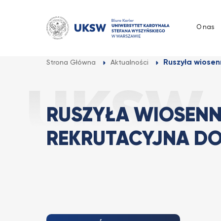
Przejdź
do
O nas
treści
Ruszyła wiosen
Strona Główna
Aktualności
RUSZYŁA WIOSENN
REKRUTACYJNA DO