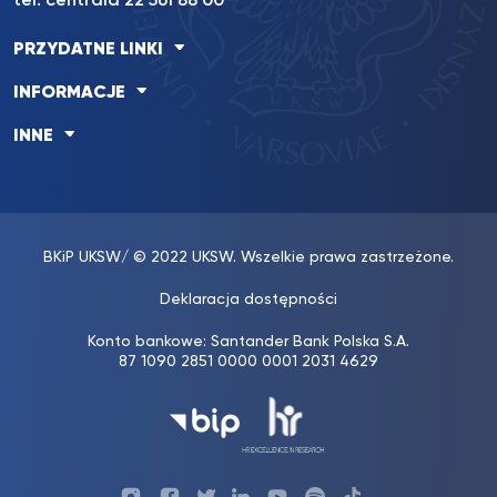
tel. centrala 22 561 88 00
PRZYDATNE LINKI
INFORMACJE
INNE
BKiP UKSW
/ © 2022 UKSW. Wszelkie prawa zastrzeżone.
Deklaracja dostępności
Konto bankowe: Santander Bank Polska S.A.
87 1090 2851 0000 0001 2031 4629
Profil
Profil
Profil
Profil
UKSW
Profil
UKSW