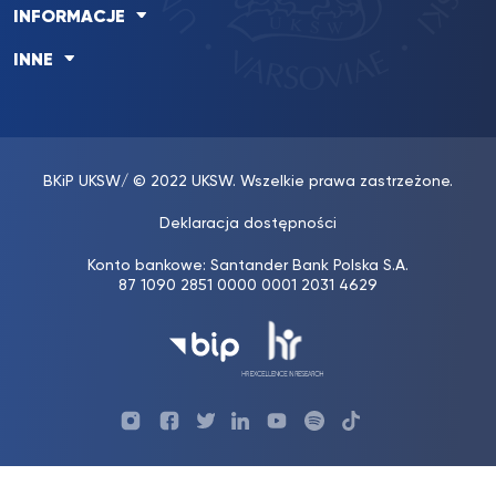
INFORMACJE
INNE
BKiP UKSW
/ © 2022 UKSW. Wszelkie prawa zastrzeżone.
Deklaracja dostępności
Konto bankowe: Santander Bank Polska S.A.
87 1090 2851 0000 0001 2031 4629
Profil
Profil
Profil
Profil
UKSW
Profil
UKSW
UKSW
Biura
UKSW
UKSW
YouTube
UKSW
TikTok
Instagram
Karier
Twitter
Linkedin
YouTube
UKSW