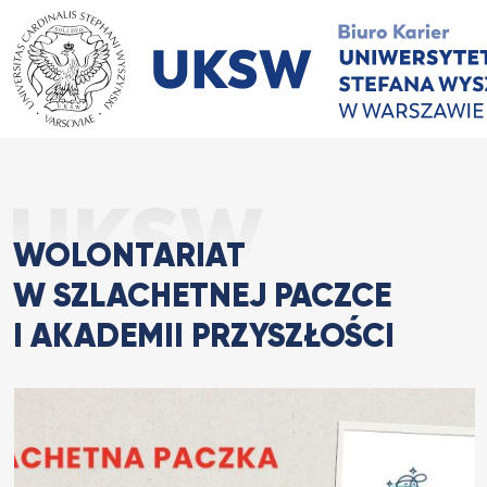
Przejdź
do
treści
Wolontariat w Szlachetnej
Strona Główna
wydarzenia
WOLONTARIAT
W SZLACHETNEJ PACZCE
I AKADEMII PRZYSZŁOŚCI