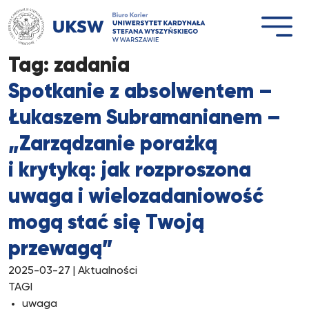
Przejdź
do
treści
Tag:
zadania
Spotkanie z absolwentem –
Łukaszem Subramanianem –
„Zarządzanie porażką
i krytyką: jak rozproszona
uwaga i wielozadaniowość
mogą stać się Twoją
przewagą”
2025-03-27
| Aktualności
TAGI
uwaga