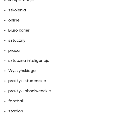
kompetencje
szkolenia
online
Biuro Karier
sztuczny
praca
sztuczna inteligencja
Wyszyńskiego
praktyki studenckie
praktyki absolwenckie
football
stadion