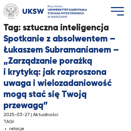
Przejdź
do
treści
Tag:
sztuczna inteligencja
Spotkanie z absolwentem –
Łukaszem Subramanianem –
„Zarządzanie porażką
i krytyką: jak rozproszona
uwaga i wielozadaniowość
mogą stać się Twoją
przewagą”
2025-03-27
| Aktualności
TAGI
relacje