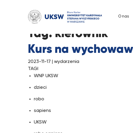
Przejdź
do
O nas
treści
Tag:
kierownik
Kurs na wychowawc
2023-11-17
| wydarzenia
TAGI
WNP UKSW
dzieci
robo
sapiens
UKSW