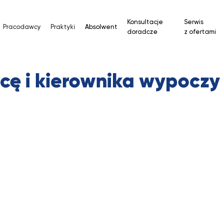
Konsultacje
Serwis
Pracodawcy
Praktyki
Absolwent
doradcze
z ofertami
ę i kierownika wypocz