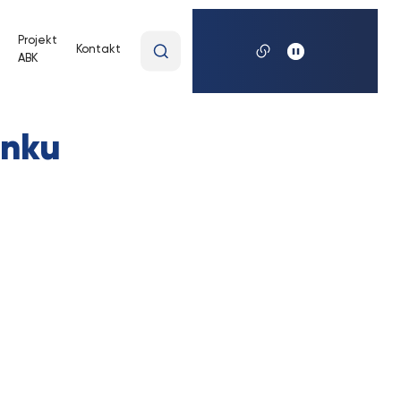
Wpisz
Projekt
Kontakt
ABK
wyszukiwaną
frazę
ynku