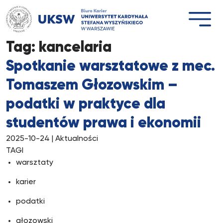
Przejdź
do
treści
Tag:
kancelaria
Spotkanie warsztatowe z mec.
Tomaszem Głozowskim –
podatki w praktyce dla
studentów prawa i ekonomii
2025-10-24
| Aktualności
TAGI
warsztaty
karier
podatki
głozowski