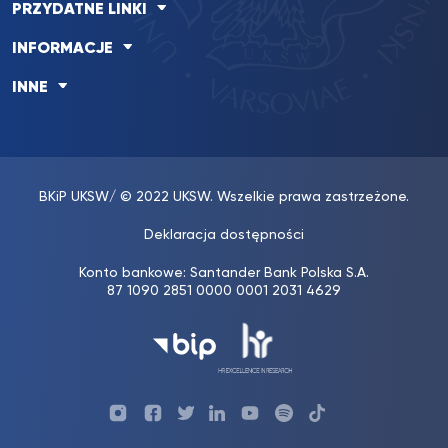
PRZYDATNE LINKI
INFORMACJE
INNE
BKiP UKSW
/ © 2022 UKSW. Wszelkie prawa zastrzeżone.
Deklaracja dostępności
Konto bankowe: Santander Bank Polska S.A.
87 1090 2851 0000 0001 2031 4629
Profil
Profil
Profil
Profil
UKSW
Profil
UKSW
UKSW
Biura
UKSW
UKSW
YouTube
UKSW
TikTok
Instagram
Karier
Twitter
Linkedin
YouTube