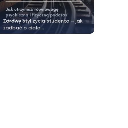
Zdrowy styl życia studenta – jak
zadbać o ciało…
Okres studiów to czas intensywnej nauki
oraz dynamicznego rozwoju…