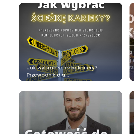
gospodarczej to dla wielu młodych osób…
Jak wybrać ścieżkę kariery?
Przewodnik dla…
Po intensywnych latach wykładów,
projektów i laboratoriów, nadchodzi…