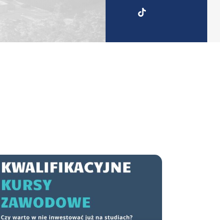
UKSW
TikTok