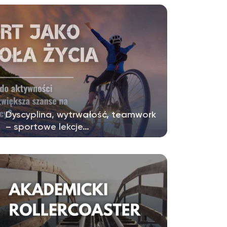
(VR) z coraz większą śmiałością przenika…
Dyscyplina, wytrwałość, teamwork
– sportowe lekcje…
Aktywność fizyczna to coś więcej niż
forma odprężenia – to środowisko,…