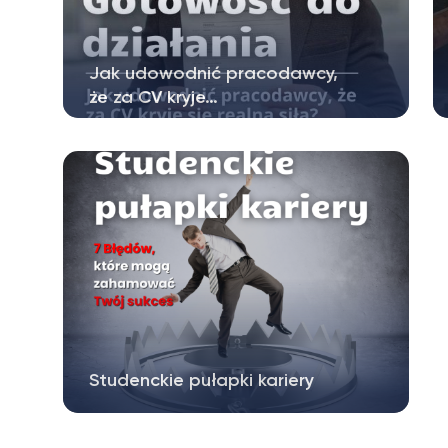
Jak udowodnić pracodawcy,
że za CV kryje…
Współczesny rynek pracy, szczególnie
dla młodych ludzi stawiających pierwsze…
Studenckie pułapki kariery
Studia stają się etapem kształtowania
planów zawodowych i odkrywania