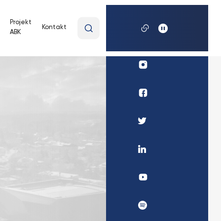
Wpisz
Projekt
Kontakt
ABK
wyszukiwaną
frazę
Profil
UKSW
Instagram
Profil
Biura
Karier
Profil
UKSW
UKSW
Facebook
Twitter
Profil
UKSW
Linkedin
UKSW
YouTube
UKSW
Spotify