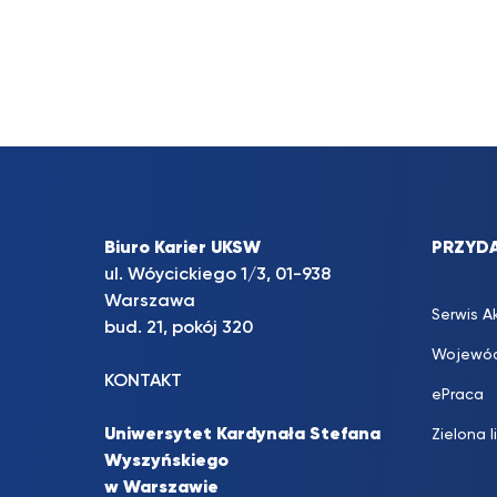
Biuro Karier UKSW
PRZYDA
ul. Wóycickiego 1/3, 01-938
Warszawa
Serwis A
bud. 21, pokój 320
Wojewód
KONTAKT
ePraca
Uniwersytet Kardynała Stefana
Zielona l
Wyszyńskiego
w Warszawie