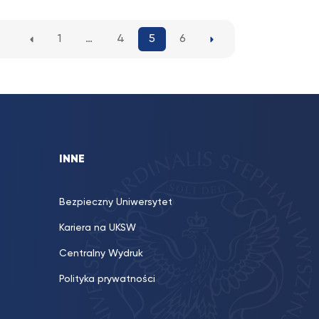
1
…
4
5
6
INNE
Bezpieczny Uniwersytet
Kariera na UKSW
Centralny Wydruk
Polityka prywatności