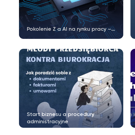
Pokolenie Z a AI na rynku pracy –…
Paradoks AI: 38% młodych pracowników
boi się o swoją pracę, mimo że najlepiej…
Start biznesu a procedury
administracyjne
Rozpoczęcie własnej działalności