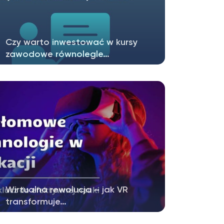
Czy warto inwestować w kursy
zawodowe równolegle…
Okres studiów to czas intensywnego
rozwoju intelektualnego, poszerzania…
Wirtualna rewolucja – jak VR
transformuje…
Technologia wirtualnej rzeczywistości