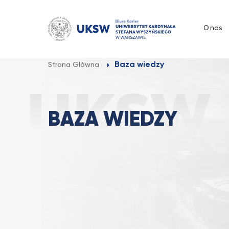
Przejdź
do
O nas
treści
Baza wiedzy
Strona Główna
BAZA WIEDZY