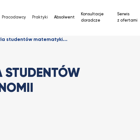
Konsultacje
Serwis
Pracodawcy
Praktyki
Absolwent
doradcze
z ofertami
la studentów matematyki...
A STUDENTÓW
NOMII