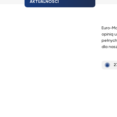
AKTUALNOŚCI
Euro-Mo
opinią 
pełnych
dla nas
2