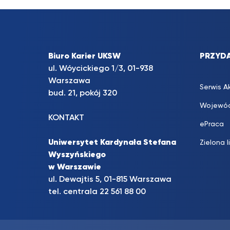
Biuro Karier UKSW
PRZYDA
ul. Wóycickiego 1/3, 01-938
Warszawa
Serwis A
bud. 21, pokój 320
Wojewód
KONTAKT
ePraca
Uniwersytet Kardynała Stefana
Zielona l
Wyszyńskiego
w Warszawie
ul. Dewajtis 5, 01-815 Warszawa
tel. centrala 22 561 88 00