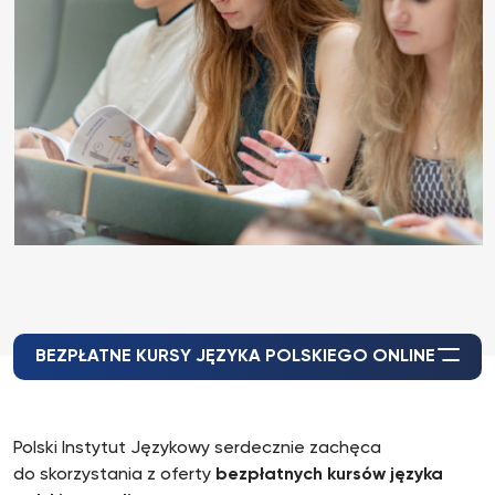
BEZPŁATNE KURSY JĘZYKA POLSKIEGO ONLINE
Polski Instytut Językowy serdecznie zachęca
do skorzystania z oferty
bezpłatnych kursów języka