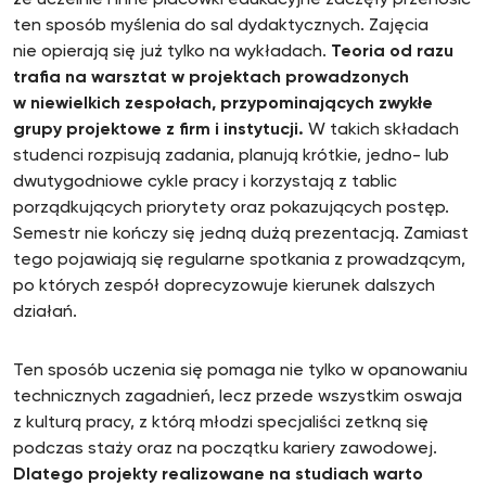
że uczelnie i inne placówki edukacyjne zaczęły przenosić
ten sposób myślenia do sal dydaktycznych. Zajęcia
nie opierają się już tylko na wykładach.
Teoria od razu
trafia na warsztat w projektach prowadzonych
w niewielkich zespołach, przypominających zwykłe
grupy projektowe z firm i instytucji.
W takich składach
studenci rozpisują zadania, planują krótkie, jedno- lub
dwutygodniowe cykle pracy i korzystają z tablic
porządkujących priorytety oraz pokazujących postęp.
Semestr nie kończy się jedną dużą prezentacją. Zamiast
tego pojawiają się regularne spotkania z prowadzącym,
po których zespół doprecyzowuje kierunek dalszych
działań.
Ten sposób uczenia się pomaga nie tylko w opanowaniu
technicznych zagadnień, lecz przede wszystkim oswaja
z kulturą pracy, z którą młodzi specjaliści zetkną się
podczas staży oraz na początku kariery zawodowej.
Dlatego projekty realizowane na studiach warto