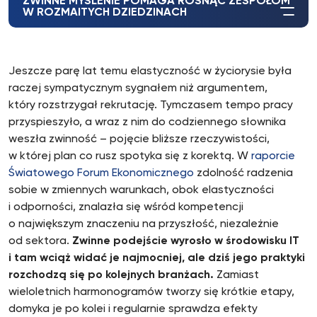
ZWINNE MYŚLENIE POMAGA ROSNĄĆ ZESPOŁOM
W ROZMAITYCH DZIEDZINACH
Jeszcze parę lat temu elastyczność w życiorysie była
raczej sympatycznym sygnałem niż argumentem,
który rozstrzygał rekrutację. Tymczasem tempo pracy
przyspieszyło, a wraz z nim do codziennego słownika
weszła zwinność – pojęcie bliższe rzeczywistości,
w której plan co rusz spotyka się z korektą. W
raporcie
Światowego Forum Ekonomicznego
zdolność radzenia
sobie w zmiennych warunkach, obok elastyczności
i odporności, znalazła się wśród kompetencji
o największym znaczeniu na przyszłość, niezależnie
od sektora.
Zwinne podejście wyrosło w środowisku IT
i tam wciąż widać je najmocniej, ale dziś jego praktyki
rozchodzą się po kolejnych branżach.
Zamiast
wieloletnich harmonogramów tworzy się krótkie etapy,
domyka je po kolei i regularnie sprawdza efekty