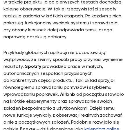
w trakcie projektu, a po pierwszych testach dochodzą
kolejne obserwacje. W takiej rzeczywistości zespoły
realizują zadania w krótkich etapach. Po każdym z nich
pokazują funkcjonalny wycinek systemu i sprawdzają,
czy obrany kierunek dalej odpowiada temu, czego
naprawdę oczekują odbiorcy.
Przykłady globalnych aplikacji nie pozostawiają
wątpliwości, że zwinny sposób pracy przynosi wymierne
rezultaty.
Spotify
prowadziło prace w małych,
autonomicznych zespołach przypisanych
do konkretnych części produktu. Taki układ sprzyjał
równoległemu sprawdzaniu pomysłów i szybkiemu
wprowadzaniu poprawek.
Airbnb
od początku stawiało
na krótkie eksperymenty oraz sprawdzanie swoich
założeń bezpośrednio z użytkownikami. Dzięki temu
nowe funkcje wynikały z obserwacji realnych zachowań,
a nie z początkowych założeń. Podobnie rozwijało się
polskie
Booksy
– dziś doceniane jako
kalendarz online