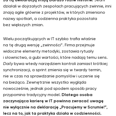
za tą deklaracją stoją bardzo różne historie.
Jedni
działali w dojrzałych zespołach pracujących zwinnie, inni
znają agile głównie z projektów, w których zmieniono
nazwy spotkań, a codzienna praktyka pozostała
bez większych zmian.
Wielu początkujących w IT szybko trafia właśnie
na tę drugą wersję „zwinności”. Firma przejmuje
widoczne elementy metodyki, zostawia rytuały
i słownictwo, a gubi wartości, które nadają temu sens.
Daily
bywa wtedy narzędziem kontroli zamiast krótkiej
synchronizacji, a sprint zmienia się w twardy termin,
nie w czas na sprawdzanie pomysłów i uczenie się
na bieżąco. Zewnętrznie wszystko wygląda
nowocześnie, jednak pod spodem sposób pracy
przypomina tradycyjny model.
Dlatego osoba
zaczynająca karierę w IT powinna zwracać uwagę
nie wyłącznie na deklarację „Pracujemy w Scrumie!”,
lecz na to, jak ta praktyka działa w codzienności.