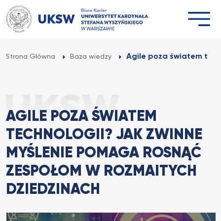
Przejdź
do
treści
Agile poza światem techn
Strona Główna
Baza wiedzy
AGILE POZA ŚWIATEM
TECHNOLOGII? JAK ZWINNE
MYŚLENIE POMAGA ROSNĄĆ
ZESPOŁOM W ROZMAITYCH
DZIEDZINACH