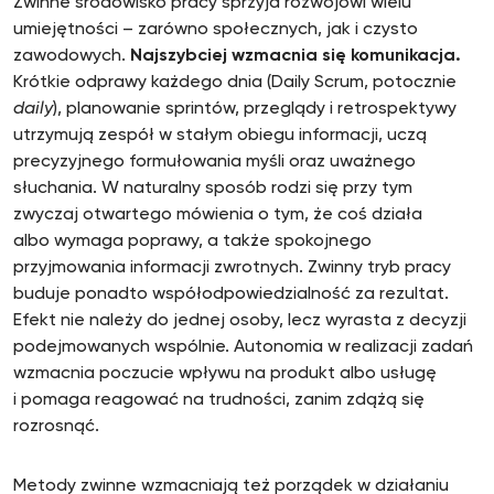
Zwinne środowisko pracy sprzyja rozwojowi wielu
umiejętności – zarówno społecznych, jak i czysto
zawodowych.
Najszybciej wzmacnia się komunikacja.
Krótkie odprawy każdego dnia (Daily Scrum, potocznie
daily
), planowanie sprintów, przeglądy i retrospektywy
utrzymują zespół w stałym obiegu informacji, uczą
precyzyjnego formułowania myśli oraz uważnego
słuchania. W naturalny sposób rodzi się przy tym
zwyczaj otwartego mówienia o tym, że coś działa
albo wymaga poprawy, a także spokojnego
przyjmowania informacji zwrotnych. Zwinny tryb pracy
buduje ponadto współodpowiedzialność za rezultat.
Efekt nie należy do jednej osoby, lecz wyrasta z decyzji
podejmowanych wspólnie. Autonomia w realizacji zadań
wzmacnia poczucie wpływu na produkt albo usługę
i pomaga reagować na trudności, zanim zdążą się
rozrosnąć.
Metody zwinne wzmacniają też porządek w działaniu