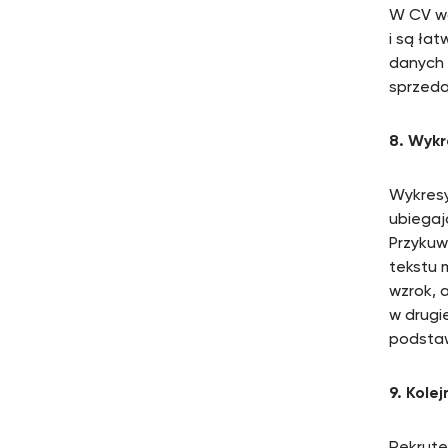
W CV wa
i są ła
danych 
sprzeda
8. Wykr
Wykresy
ubiegaj
Przykuw
tekstu 
wzrok, 
w drugie
podstaw
9. Kole