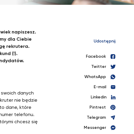
lwiek napiszesz.
amy dla Ciebie
Udostępnij
gę rekrutera.
und (!).
Facebook
andydatów.
Twitter
WhatsApp
E-mail
V swoich danych
Linkedin
kruter nie będzie
to dane, które
Pintrest
 numer telefonu.
Telegram
którymi chcesz się
Messenger