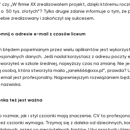
” czy „W firmie XX zrealizowałem projekt, dzięki któremu roc
 o 50 tys. złotych”? Tylko drugie zdanie informuje o tym, że 
iebie zrealizowany i zakończył się sukcesem.
mnij o adresie e-mail z czasów liceum
m błędem popełnianym przez wielu aplikantów jest wykorzys
esjonalnych danych. Jeśli nadal korzystasz z adresu poczty e
tworzyłeś w szkole średniej, najwyższy czas na zmianę. Nie j
 osobą, która stworzyła maila „janek666@xxx.pl”, prawda? U
 email jest profesjonalny. Najpewniejszym rozwiązaniem będ
i nazwiska.
onka też jest ważna
 rozmiar, jak i styl czcionki mają znaczenie. CV to profesjo
j też czcionki wymaga. Trzymaj się z daleka od dziecinnych, k