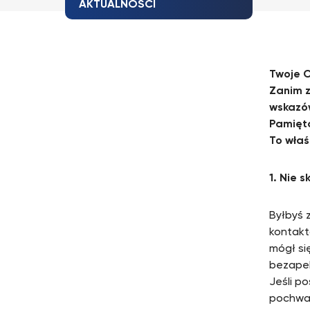
AKTUALNOŚCI
Twoje C
Zanim z
wskazów
Pamięta
To właś
1. Nie s
Byłbyś 
kontakt
mógł si
bezapel
Jeśli po
pochwal