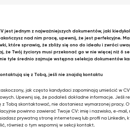
V jest jednym z najważniejszych dokumentów, jaki kiedyko
akończysz nad nim pracę, upewnij, że jest perfekcyjne. M
ki, które sprawią, że zbliży się ono do ideału i zwróci uwa
j, że Twój życiorys musi przekonać go w nie więcej niż 6 sek
nie tyle średnio zajmuje wstępna selekcja dokumentów k
kontaktują się z Tobą, jeśli nie znajdą kontaktu
zaskoczony, jak często kandydaci zapominają umieścić w C
owych. Upewnij się, że podałeś dokładne informacje. Jeśli re
ę z Tobą skontaktować, nie dostaniesz wymarzonej pracy. O
acyjnie powinno zawierać Twoje CV: imię i nazwisko, e-mail,
siadasz prywatną stronę internetową lub profil na Linkedin, 
ić, również o tym wspomnij w sekcji kontakt.