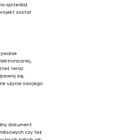
zna sprzedaż
projekt został
tywanie
lektronicznej,
esteś teraz
pewnij się,
zie użycie swojego
nalny dokument
omiksowych czy też