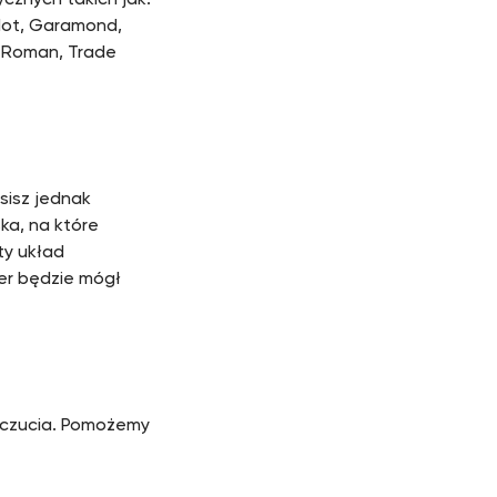
ycznych takich jak:
Didot, Garamond,
w Roman, Trade
sisz jednak
ka, na które
ty układ
ter będzie mógł
wyczucia. Pomożemy