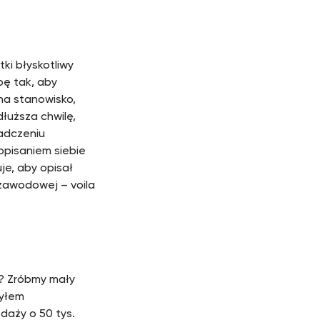
ki błyskotliwy
bę tak, aby
 na stanowisko,
dłuższa chwilę,
adczeniu
 opisaniem siebie
je, aby opisał
 zawodowej – voila
? Zróbmy mały
byłem
daży o 50 tys.