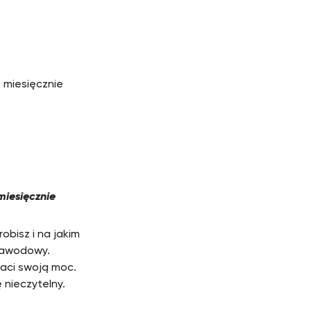
ł miesięcznie
miesięcznie
obisz i na jakim
 zawodowy.
raci swoją moc.
 nieczytelny.