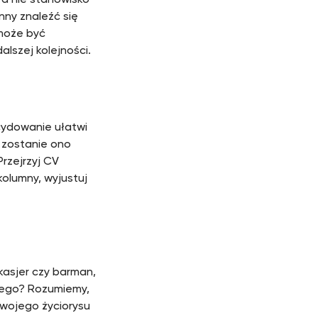
 a nie stanowisko
nny znaleźć się
 może być
alszej kolejności.
ecydowanie ułatwi
e zostanie ono
Przejrzyj CV
kolumny, wyjustuj
kasjer czy barman,
nego? Rozumiemy,
swojego życiorysu