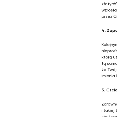
złotych
wzrosła
przez C
4. Zapo
Kolejny
nieprof
którą u
tą samą
że Twój
imienia 
5. Czci
Zarówno
i takie