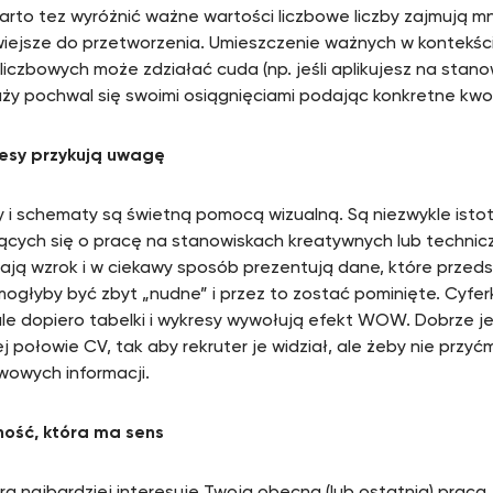
rto tez wyróżnić ważne wartości liczbowe liczby zajmują mn
twiejsze do przetworzenia. Umieszczenie ważnych w kontekści
liczbowych może zdziałać cuda (np. jeśli aplikujesz na stano
ży pochwal się swoimi osiągnięciami podając konkretne kwoty
esy przykują uwagę
 i schematy są świetną pomocą wizualną. Są niezwykle isto
ących się o pracę na stanowiskach kreatywnych lub techniczn
ają wzrok i w ciekawy sposób prezentują dane, które przed
mogłyby być zbyt „nudne” i przez to zostać pominięte. Cyfer
ale dopiero tabelki i wykresy wywołują efekt WOW. Dobrze je
j połowie CV, tak aby rekruter je widział, ale żeby nie przyćm
owych informacji.
jność, która ma sens