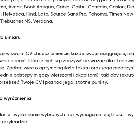
dobnych, przez co nieczytelnych fontów. Użyj prostych i klas
rimo, Avenir, Book Antiqua, Cabin, Calibri, Cambria, Caslon, 
, Helvetica, Hind, Lato, Source Sans Pro, Tahoma, Times Ne
 Trebuchet MS, Verdana.
ka umiaru
że w swoim CV chcesz umieścić każde swoje osiągnięcie, mu
wnie ocenić, które z nich są rzeczywiście ważne dla stanowis
esz. Zadbaj więc o optymalną ilość tekstu oraz jego przejrzys
ednie odstępy między wierszami i akapitami), taki aby rekru
przejrzeć Twoje CV i poznać jego istotne punkty.
ka wyróżnienia
lanie i wyróżnianie wybranych fraz wymaga umiejętności i 
przykładzie: