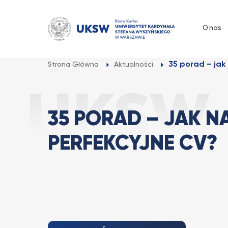
Przejdź
do
O nas
treści
35 porad – jak
Strona Główna
Aktualności
35 PORAD – JAK N
PERFEKCYJNE CV?