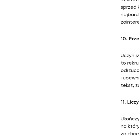
Rekrute
sprzed 
najbard
zainter
10. Prz
Uczyń s
to rekr
odrzucon
i upewn
tekst, 
11. Licz
Ukończy
na któr
że chce