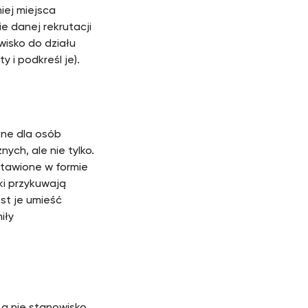
iej miejsca
e danej rekrutacji
wisko do działu
 i podkreśl je).
tne dla osób
ych, ale nie tylko.
stawione w formie
ki przykuwają
st je umieść
iły