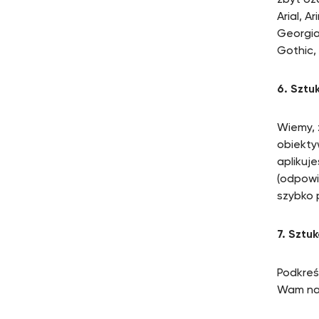
zbyt oz
Arial, A
Georgia
Gothic,
6. Sztu
Wiemy, 
obiekty
aplikuj
(odpowi
szybko 
7. Sztu
Podkreś
Wam na 