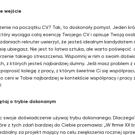
e wejście
zenie na początku CV? Tak, to doskonały pomysł. Jeden krót
 który wyciąga całą esencję Twojego CV i opisuje Twoją oso
u zdaniach rekruter uwierzył, że jesteś idealnym kandydatem
 się ubiegasz. Nie jest to łatwa sztuka, ale warto poświęcić 
rzenie takiego streszczenia. Wspomnij w nim o swoim doświ
ch, z których jesteś najbardziej dumny. Jeśli masz problem z
poprosić kolegę z pracy, z którym świetnie Ci się współpracu
co ceni w Tobie najbardziej w kontekście współpracy i pracy
!
ętaj o trybie dokonanym
c swoje doświadczenie używaj trybu dokonanego. Dlaczego
tóre z tych zdań bardziej do Ciebie przemawia: „W firmie XX 
dzialny za projekt mający na celu zwiększenia rocznej sprze