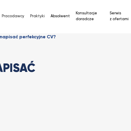
Konsultacje
Serwis
Pracodawcy
Praktyki
Absolwent
doradcze
z ofertami
 napisać perfekcyjne CV?
APISAĆ