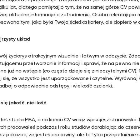
ra najbardziej interesuje Twoja obecna (lub ostatnia) praca,
kilku lat, dlatego pamiętaj o tym, że na samej górze CV powi
ziej aktualne informacje o zatrudnieniu. Osoba rekrutująca
esowana tym, jaka była Twoja ścieżka kariery, ale dopiero w d
ejrzysty układ
wój życiorys atrakcyjnym wizualnie i łatwym w odczycie. Zd
utującemu przetwarzanie informacji i sprawi, że na pewno ni
e już na wstępie (co często dzieje się z nieczytelnymi CV). 
ij się, że wszystko jest uporządkowane i czytelne. Wyrównaj 
zadbaj o odpowiednie odstępy i wielkość czcionki.
y się jakość, nie ilość
łeś studia MBA, a na końcu CV wciąż wpisujesz stanowiska: 
ych pracowałeś podczas I roku studiów dorabiając do czes
sz pokazać, że jesteś pracowity, ale to tylko przepełnienie 