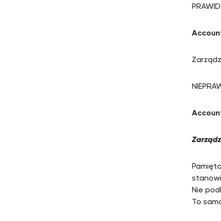
PRAWI
Accoun
Zarządz
NIEPR
Accoun
Zarządza
Pamiętaj
stanowi
Nie pod
To samo