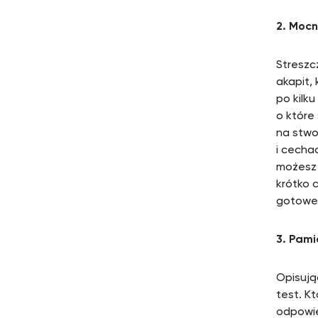
2. Mocn
Streszc
akapit,
po kilk
o które
na stwo
i cecha
możesz 
krótko 
gotowe
3. Pami
Opisują
test. K
odpowie