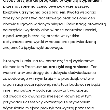
Osoby przyjęte do programu otrzymują stypendium
przeznaczone na częściowe pokrycie wyższych
kosztów utrzymania poza krajem
. Kwota wsparcia
zależy od państwa docelowego oraz poziomu cen
obowiązujących w danym miejscu. Rekrutację prowadzą
najczęściej wydziały albo władze centralne uczelni,
a pod uwagę bierze się przede wszystkim
dotychczasowe wyniki w nauce oraz potwierdzoną
znajomość języka wykładowego.
Istotnym i z roku na rok coraz częściej wybieranym
elementem Erasmus+
są praktyki zagraniczne
. Ten
wariant otwiera drogę do zdobycia doświadczenia
zawodowego w innym kraju – w przedsiębiorstwie,
organizacji pozarządowej, instytucji badawczej bądź
innej jednostce – podczas pobytu trwającego
od dwóch do dwunastu miesięcy. Również w tym
przypadku uczestnicy korzystają ze stypendium.
Wyszukanie miejsca praktyk zazwyczaj pozostaje