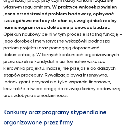
organizacji pracy, przy czym każdy konkurs rządzi się
własnym regulaminem.
W praktyce wniosek powinien
jasno przedstawiać problem badawczy, opisywać
szczegółowo metody działania, uwzględniać realny
harmonogram oraz dokładnie planować budżet
.
Opiekun naukowy pełni w tym procesie istotną funkcję –
jego dorobek i merytoryczne wskazówki podnoszą
poziom projektu oraz pomagają dopracować
dokumentację. W licznych konkursach organizowanych
przez uczelnie kandydat musi formalnie wskazać
kierownika projektu, inaczej nie przejdzie do dalszych
etapów procedury. Rywalizacja bywa intensywna,
jednak grant przynosi nie tylko wsparcie finansowe,
lecz także otwiera drogę do rozwoju kariery badawczej
oraz zdobycia samodzielności.
Konkursy oraz programy stypendialne
organizowane przez firmy