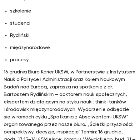
szkolenie
studenci
Rydliński
międzynarodowe
procesy
16 grudnia Biuro Karier UKSW, w Partnerstwie z Instytutem
Nauk o Polityce i Administracji oraz Kołem Naukowym
Badań nad Europą, zaprasza na spotkanie z dr.
Bartoszem Rydlińskim – doktorem nauk społecznych,
ekspertem działającym na styku nauki, think-tanków
i środowisk międzynarodowych. Wydarzenie odbędzie
się w ramach cyklu „Spotkania z Absolwentami UKSW”,
organizowanego przez nasze biuro. „Ścieżki przyszłości:
perspektywy, decyzje, inspiracje”Termin: 16 grudnia,
godz. 13:15–14:45Miejsce: Kampus Wóycickiego, bud. 21 –