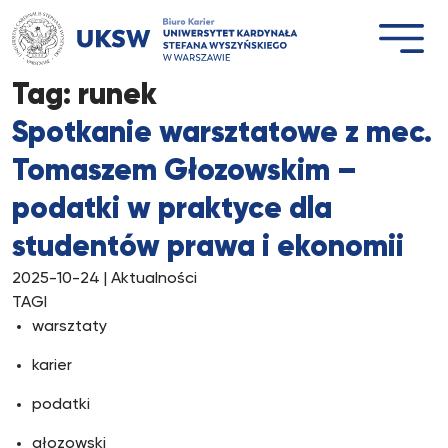
Przejdź
do
treści
Tag:
runek
Spotkanie warsztatowe z mec.
Tomaszem Głozowskim –
podatki w praktyce dla
studentów prawa i ekonomii
2025-10-24
| Aktualności
TAGI
warsztaty
karier
podatki
głozowski