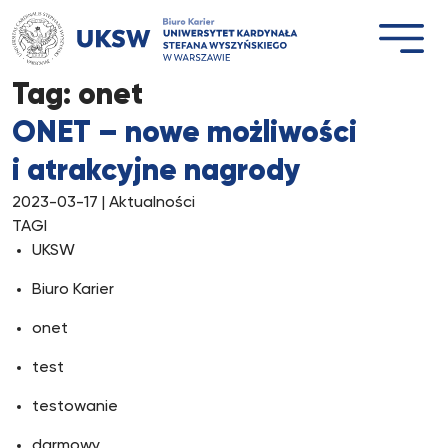
Przejdź
do
treści
Tag:
onet
ONET – nowe możliwości
i atrakcyjne nagrody
2023-03-17
| Aktualności
TAGI
UKSW
Biuro Karier
onet
test
testowanie
darmowy