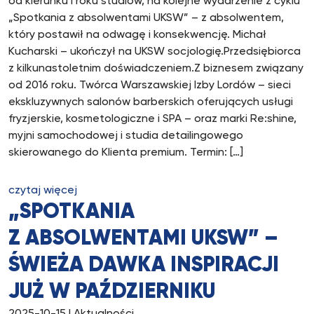
od kierunku i roku studiów, na kolejne wydarzenie z cyklu
„Spotkania z absolwentami UKSW” – z absolwentem,
który postawił na odwagę i konsekwencję. Michał
Kucharski – ukończył na UKSW socjologię.Przedsiębiorca
z kilkunastoletnim doświadczeniem.Z biznesem związany
od 2016 roku. Twórca Warszawskiej Izby Lordów – sieci
ekskluzywnych salonów barberskich oferujących usługi
fryzjerskie, kosmetologiczne i SPA – oraz marki Re:shine,
myjni samochodowej i studia detailingowego
skierowanego do Klienta premium. Termin: […]
czytaj więcej
„SPOTKANIA
Z ABSOLWENTAMI UKSW” –
ŚWIEŻA DAWKA INSPIRACJI
JUŻ W PAŹDZIERNIKU