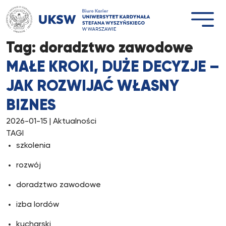
Przejdź
do
treści
Tag:
doradztwo zawodowe
MAŁE KROKI, DUŻE DECYZJE –
JAK ROZWIJAĆ WŁASNY
BIZNES
2026-01-15
| Aktualności
TAGI
szkolenia
rozwój
doradztwo zawodowe
izba lordów
kucharski