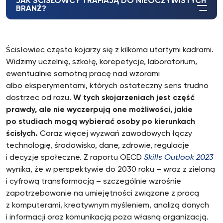
JAK ŚCISŁOWCY TRAFIAJĄ DO NIEOCZYWISTYCH
BRANŻ?
Ścisłowiec często kojarzy się z kilkoma utartymi kadrami.
Widzimy uczelnię, szkołę, korepetycje, laboratorium,
ewentualnie samotną pracę nad wzorami
albo eksperymentami, których ostateczny sens trudno
dostrzec od razu.
W tych skojarzeniach jest część
prawdy, ale nie wyczerpują one możliwości, jakie
po studiach mogą wybierać osoby po kierunkach
ścisłych.
Coraz więcej wyzwań zawodowych łączy
technologię, środowisko, dane, zdrowie, regulacje
i decyzje społeczne. Z raportu OECD
Skills Outlook 2023
wynika, że w perspektywie do 2030 roku – wraz z zieloną
i cyfrową transformacją – szczególnie wzrośnie
zapotrzebowanie na umiejętności związane z pracą
z komputerami, kreatywnym myśleniem, analizą danych
i informacji oraz komunikacją poza własną organizacją.