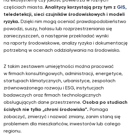
na ekosystemy czy jakość powietrza w różnych
częściach miasta.
Analitycy korzystają przy tym z
GIS
,
teledetekcji, sieci czujników środowiskowych i modeli
ryzyka.
Dzięki nim mogą oceniać prawdopodobieństwo
powodzi, suszy, hałasu lub rozprzestrzeniania się
zanieczyszczeń, a następnie przekładać wyniki
na raporty środowiskowe, analizy ryzyka i dokumentację
potrzebną w ocenach oddziaływania na środowisko.
Z takim zestawem umiejętności można pracować
w firmach konsultingowych, administracji, energetyce,
startupach klimatycznych, urbanistyce, zespołach
zrównoważonego rozwoju i ESG, instytucjach
badawczych oraz firmach technologicznych
obsługujących dane przestrzenne.
Osoba po studiach
ścisłych nie tylko „chroni środowisko”.
Pomaga
zobaczyć, zmierzyć i nazwać zmiany, zanim staną się
problemem dla mieszkańców, inwestorów lub całego
regionu.