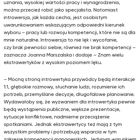
uznania, wysokiej wartości pracy i wynagrodzenia,
można przecież robić jako specjalista. Natomiast
introwersja, jak każda cecha, jest osobistym
uwarunkowaniem wskazującym odpowiedni kierunek
wyboru – pracy lub rozwoju kompetencji, które nie są dla
mnie naturalne. Introwersja to nie lęk i wycofanie,
czy brak pewności siebie, również nie brak kompetencji –
zaznacza Joanna Marszalska i dodaje – Znam wielu
ekstrawertyków z wysokim poziomem lęku.
– Mocną stroną introwertyka przywódcy będą interakcje
1:1, głębokie rozmowy, słuchanie ludzi, rozumienie ich
potrzeb, przemyślane decyzje, długofalowe planowanie.
Wydawałoby się, że wyzwaniem dla introwertyka pewnie
będą wystąpienia publiczne, większe prezentacje,
sytuacje konfliktowe, nadmierne przeciążenie
spotkaniami. Jednak ekstrawertycy też mają z tym
wszystkim problemy i potrzebują wsparcia w tym
zakresie kompetencji managerskich. Jedynym warunkiem