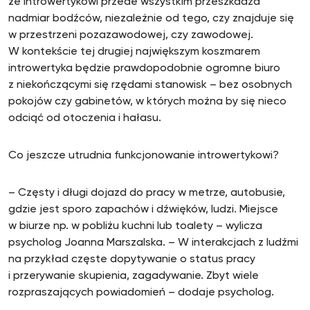
że introwertykowi przede wszystkim przeszkadza
nadmiar bodźców, niezależnie od tego, czy znajduje się
w przestrzeni pozazawodowej, czy zawodowej.
W kontekście tej drugiej największym koszmarem
introwertyka będzie prawdopodobnie ogromne biuro
z niekończącymi się rzędami stanowisk – bez osobnych
pokojów czy gabinetów, w których można by się nieco
odciąć od otoczenia i hałasu.
Co jeszcze utrudnia funkcjonowanie introwertykowi?
– Częsty i długi dojazd do pracy w metrze, autobusie,
gdzie jest sporo zapachów i dźwięków, ludzi. Miejsce
w biurze np. w pobliżu kuchni lub toalety – wylicza
psycholog Joanna Marszalska. – W interakcjach z ludźmi
na przykład częste dopytywanie o status pracy
i przerywanie skupienia, zagadywanie. Zbyt wiele
rozpraszających powiadomień – dodaje psycholog.