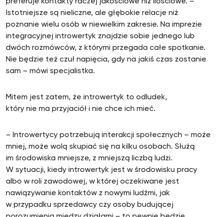
preferuje kontakty raczej jakościowe niż ilościowe. –
Istotniejsze są nieliczne, ale głębokie relacje niż
poznanie wielu osób w niewielkim zakresie. Na imprezie
integracyjnej introwertyk znajdzie sobie jednego lub
dwóch rozmówców, z którymi przegada całe spotkanie.
Nie będzie też czuł napięcia, gdy na jakiś czas zostanie
sam – mówi specjalistka.
Mitem jest zatem, że introwertyk to odludek,
który nie ma przyjaciół i nie chce ich mieć.
– Introwertycy potrzebują interakcji społecznych – może
mniej, może wolą skupiać się na kilku osobach. Służą
im środowiska mniejsze, z mniejszą liczbą ludzi.
W sytuacji, kiedy introwertyk jest w środowisku pracy
albo w roli zawodowej, w której oczekiwane jest
nawiązywanie kontaktów z nowymi ludźmi, jak
w przypadku sprzedawcy czy osoby budującej
porozumienia między działami – to pewnie będzie