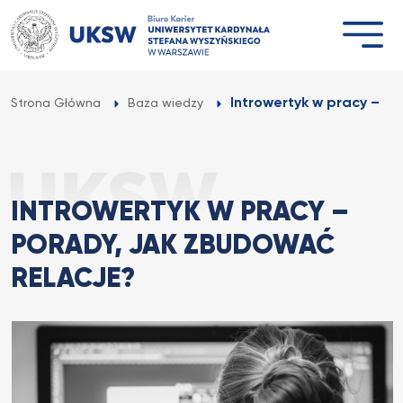
Przejdź
do
treści
Introwertyk w pracy – po
Strona Główna
Baza wiedzy
INTROWERTYK W PRACY –
PORADY, JAK ZBUDOWAĆ
RELACJE?