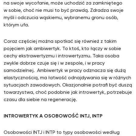
na swoje wycofanie, może uchodzić za zamkniętego
w sobie, choć nie musi to być prawdą. Zdradza swoje
myśli i odczucia wąskiemu, wybranemu gronu osób,
którym ufa.
Coraz częściej można spotkać się również z takim
pojęciem jak ambiwertyk. To ktoś, kto łączy w sobie
cechy ekstrawertyzmu i introwertyzmu. Taka osoba
zwykle dobrze czuje się i w zespole, i w pracy
samodzielnej. Ambiwertyk w pracy odznacza się dużą
elastycznością, ma łatwość odnajdywania się w różnych
sytuacjach zawodowych. Okazjonalnie potrafi być duszą
towarzystwa, choć podobnie jak introwertyk, potrzebuje
czasu dla siebie na regenerację.
INTROWERTYK A OSOBOWOŚĆ INTJ, INTP
Osobowości INTJ i INTP to typy osobowości według