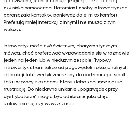
i podziwiane, jednak hamuje je lęk np. przed oceną
czy niska samoocena. Natomiast osoby introwertyczne
ograniczają kontakty, ponieważ daje im to komfort.
Preferują mniej interakcji z innymi i nie muszą z tym
walczyć.
Introwertyk może być świetnym, charyzmatycznym
mówcą, choć preferować wypowiadanie się w rozmowie
jeden na jeden lub w niedużym zespole. Typowy
introwertyk stroni także od pogawędek i okazjonalnych
interakcji. Introwertyk zmuszany do codziennego small
talku w pracy z osobami, które słabo zna, może czuć
frustrację. Do niedawna unikanie „pogawędek przy
dystrybutorze” mogło być odebrane jako chęć
izolowania się czy wywyższania.