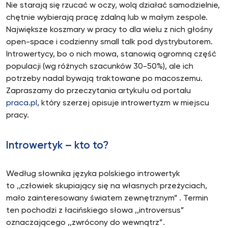
Nie starają się rzucać w oczy, wolą działać samodzielnie,
chętnie wybierają pracę zdalną lub w małym zespole.
Największe koszmary w pracy to dla wielu z nich głośny
open-space i codzienny small talk pod dystrybutorem.
Introwertycy, bo o nich mowa, stanowią ogromną część
populacji (wg różnych szacunków 30-50%), ale ich
potrzeby nadal bywają traktowane po macoszemu.
Zapraszamy do przeczytania artykułu od portalu
praca.pl
, który szerzej opisuje introwertyzm w miejscu
pracy.
Introwertyk – kto to?
Według słownika języka polskiego introwertyk
to ,,człowiek skupiający się na własnych przeżyciach,
mało zainteresowany światem zewnętrznym”
. Termin
ten pochodzi z łacińskiego słowa ,,introversus”
oznaczającego ,,zwrócony do wewnątrz”.