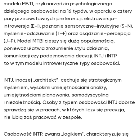
modelu MBTI, czyli narzędzia psychologicznego
dzielącego osobowości na 16 typów, w oparciu o cztery
pary przeciwstawnych preferencji: ekstrawersja–
introwersja (E–I), poznanie sensoryczne–intuicyjne (S–N),
myślenie–odczuwanie (T–F) oraz osądzanie–percepcja
(J–P). Model MTBI cieszy się dużą popularnością,
ponieważ ułatwia zrozumienie stylu działania,
komunikacji czy podejmowania decyzji. INTJ i INTP
to w tym modelu introwertyczne typy osobowości.
INTJ, inaczej „architekt”, cechuje się strategicznym
myśleniem, wysokimi umiejętnościami analizy,
umiejętnościami planowania, samodyscypliną
i niezależnością. Osoby z typem osobowości INTJ dobrze
sprawdzą się w pracach, w których liczy się precyzja,
nie lubią zaś pracować w zespole.
Osobowość INTP, zwana „logikiem”, charakteryzuje się